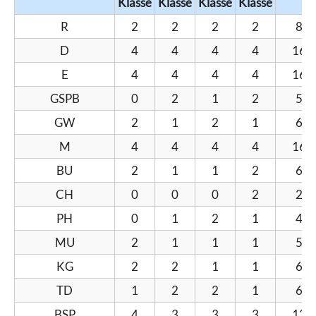
Klasse
Klasse
Klasse
Klasse
R
2
2
2
2
8
D
4
4
4
4
16
E
4
4
4
4
16
GSPB
0
2
1
2
5
GW
2
1
2
1
6
M
4
4
4
4
16
BU
2
1
1
2
6
CH
0
0
0
2
2
PH
0
1
2
1
4
MU
2
1
1
1
5
KG
2
2
1
1
6
TD
1
2
2
1
6
BSP
4
3
3
3
13