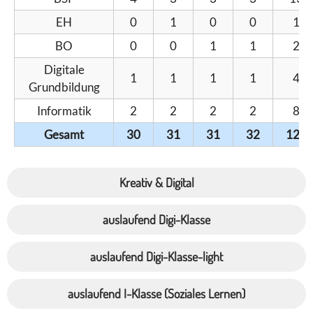
EH
0
1
0
0
1
BO
0
0
1
1
2
Digitale
1
1
1
1
4
Grundbildung
Informatik
2
2
2
2
8
Gesamt
30
31
31
32
124
Kreativ & Digital
auslaufend Digi-Klasse
auslaufend Digi-Klasse-light
auslaufend I-Klasse (Soziales Lernen)